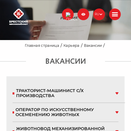
RU
Главная страница
Карьера
Вакансии
ВАКАНСИИ
ТРАКТОРИСТ-МАШИНИСТ С/Х
ПРОИЗВОДСТВА
Компания: Сельскохозяйственное унитарное предприятие
ОПЕРАТОР ПО ИСКУССТВЕННОМУ
"АгроОзяты"
ОСЕМЕНЕНИЮ ЖИВОТНЫХ
Город: аг. Озяты
СУП «АгроОзяты» — современное сельскохозяйственное
предприятие, часть холдинга «Группа компаний БМК»,
Компания: СУП "АГРООЗЯТЫ"
ЖИВОТНОВОД МЕХАНИЗИРОВАННОЙ
стремящееся к качеству, инновациям и устойчивому
Город: агрогородок Озяты