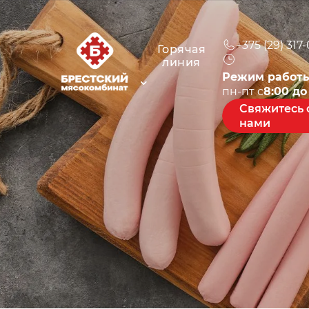
+375 (29) 317
Горячая
линия
Режим работы
пн-пт c
8:00 до
Свяжитесь 
нами