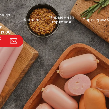
-08-03
Фирменная
Каталог
Партнерам
торговля
:
 17:00
с