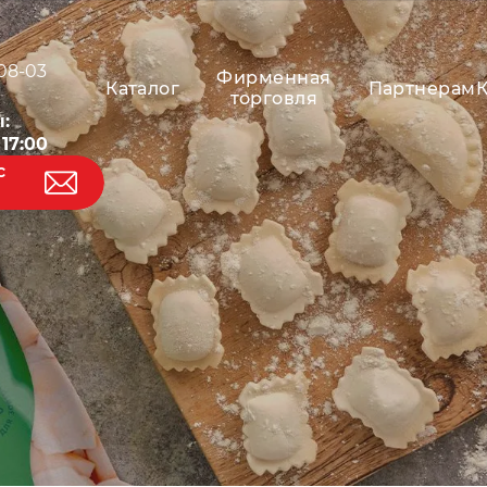
-08-03
Фирменная
Каталог
Партнерам
торговля
:
 17:00
с