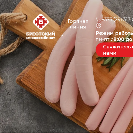
+375 (29) 317
Горячая
линия
Режим работы
пн-пт c
8:00 до
Свяжитесь 
нами