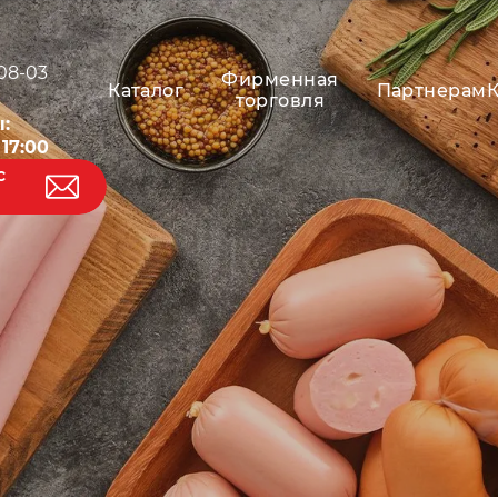
-08-03
Фирменная
Каталог
Партнерам
торговля
:
 17:00
с