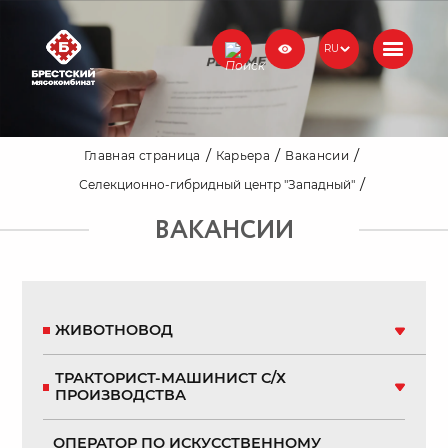
RU
Главная страница
Карьера
Вакансии
Селекционно-гибридный центр "Западный"
ВАКАНСИИ
ЖИВОТНОВОД
Компания: ОАО «Селекционно-гибридный центр
ТРАКТОРИСТ-МАШИНИСТ С/Х
«Западный»
ПРОИЗВОДСТВА
Город: Брестский район, аг. Большие Мотыкалы
Селекционно-гибридный центр «Западный» — это
динамичное и современное предприятие в составе
Компания: ОАО «Селекционно-гибридный центр
ОПЕРАТОР ПО ИСКУССТВЕННОМУ
холдинга «Группа компаний БМК», где ценят
«Западный»