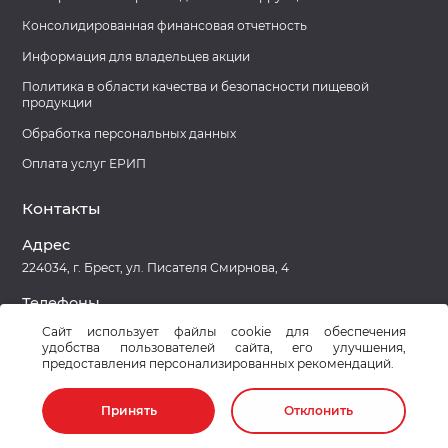
информации:
информации:
+37529 8094304, 93-24-77
+37529 8094304, 93-24-77
Консолидированная финансовая отчетность
Информация для владельцев акции
Ссылка на вакансию в банке вакансий на
gsz.gov.by:
Политика в области качества и безопасности пищевой
https://gsz.gov.by/registration/employer/vacancy/1760582/detail-
продукции
public/
Обработка персональных данных
Оплата услуг ЕРИП
Контакты
Адрес
224034, г. Брест, ул. Писателя Смирнова, 4
Телефоны
8 (0162) 27-78-39 Приемная
Сайт использует файлы cookie для обеспечения
удобства пользователей сайта, его улучшения,
предоставления персонализированных рекомендаций.
Принять
Отклонить
©Copyright OAO «Брестский мясокомбинат», 2014-
2026