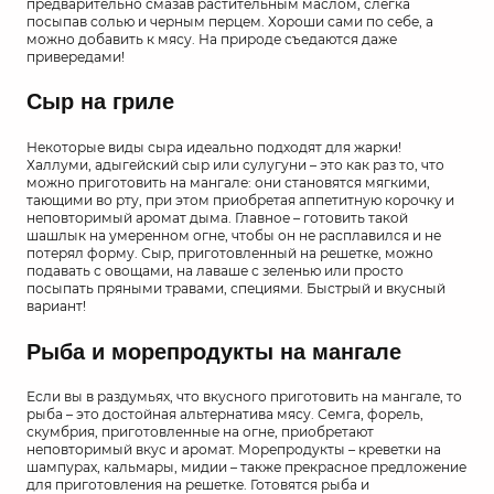
предварительно смазав растительным маслом, слегка
посыпав солью и черным перцем. Хороши сами по себе, а
можно добавить к мясу. На природе съедаются даже
привередами!
Сыр на гриле
Некоторые виды сыра идеально подходят для жарки!
Халлуми, адыгейский сыр или сулугуни – это как раз то, что
можно приготовить на мангале: они становятся мягкими,
тающими во рту, при этом приобретая аппетитную корочку и
неповторимый аромат дыма. Главное – готовить такой
шашлык на умеренном огне, чтобы он не расплавился и не
потерял форму. Сыр, приготовленный на решетке, можно
подавать с овощами, на лаваше с зеленью или просто
посыпать пряными травами, специями. Быстрый и вкусный
вариант!
Рыба и морепродукты на мангале
Если вы в раздумьях, что вкусного приготовить на мангале, то
рыба – это достойная альтернатива мясу. Семга, форель,
скумбрия, приготовленные на огне, приобретают
неповторимый вкус и аромат. Морепродукты – креветки на
шампурах, кальмары, мидии – также прекрасное предложение
для приготовления на решетке. Готовятся рыба и