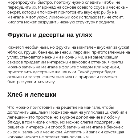
морепродукты быстро, поэтому нужно следить, чтобы не
пересушить их. Маринад на основе соевого соуса и чеснока –
секрет, который поможет приготовить вкусную рыбу на
мангале. А вот уксус, лимонный сок использовать не стоит:
кислота может разрушить нежную структуру продукта.
Фрукты и десерты на углях
Кажется необычным, но фрукты на мангале – вкусная закуска!
Яблоки, груши, бананы, ананасы, персики, приготовленные на
углях, становятся нежными и сочными, а карамелизация
сахаров придает им интересный вкусовой оттенок. Фрукты
можно запечь на мангале в фольге с медом или корицей,
приготовить десертные шашлычки. Такой десерт будет
отличным завершением пикника на природе и поможет
быстрее усвоиться мясу.
Хлеб и лепешки
Что можно приготовить на решетке на мангале, чтобы
дополнить шашлык? Поджаренный на углях лаваш, хлеб или
лепешки – это простое, но вкусное дополнение к любому
блюду, в том числе к мясу. Их можно слегка подогреть на
решетке. Интересный способ: запечь на мангале в беконе с
сыром, зеленью и чесноком. Аппетитный запах и хрустящая
корочка никого не оставят равнодушным.